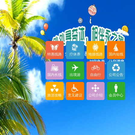
特惠线路
疗休养
地接线路
国内短线
国内长线
出境游
自由行
公司公告
旅游攻略
意见建议
公司介绍
会员中心