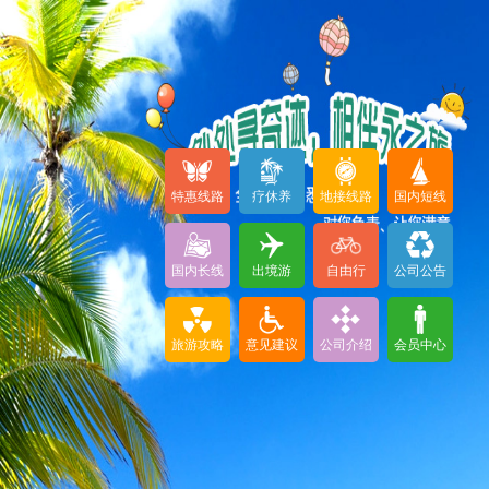
特惠线路
疗休养
地接线路
国内短线
国内长线
出境游
自由行
公司公告
旅游攻略
意见建议
公司介绍
会员中心