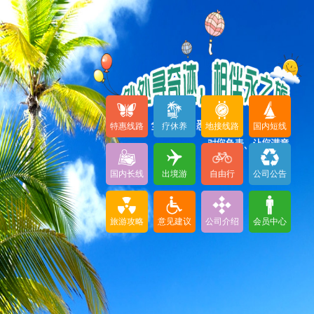
特惠线路
疗休养
地接线路
国内短线
国内长线
出境游
自由行
公司公告
旅游攻略
意见建议
公司介绍
会员中心