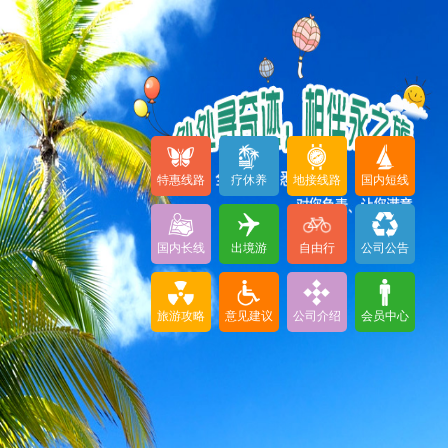
特惠线路
疗休养
地接线路
国内短线
国内长线
出境游
自由行
公司公告
旅游攻略
意见建议
公司介绍
会员中心