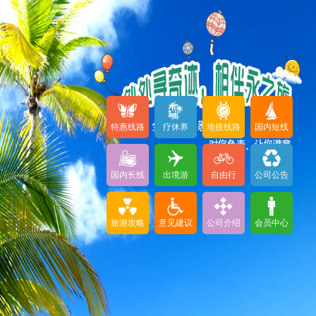
特惠线路
疗休养
地接线路
国内短线
国内长线
出境游
自由行
公司公告
旅游攻略
意见建议
公司介绍
会员中心