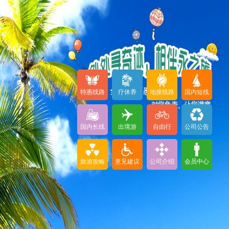
特惠线路
疗休养
地接线路
国内短线
国内长线
出境游
自由行
公司公告
旅游攻略
意见建议
公司介绍
会员中心