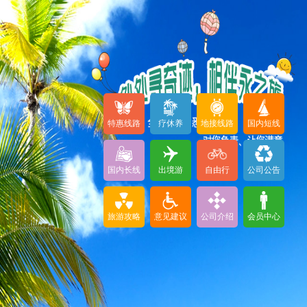
特惠线路
疗休养
地接线路
国内短线
国内长线
出境游
自由行
公司公告
旅游攻略
意见建议
公司介绍
会员中心