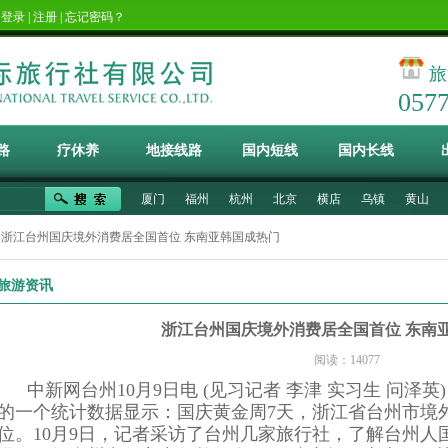
！
登录
|
注册
|
忘记密码？
旅
057
路
疗休养
地接线路
国内短线
国内长线
厦门
福州
杭州
北京
横店
乌镇
黄山
 浙江台州国庆境外消费居全国首位 东南亚韩国成热门
旅游资讯
浙江台州国庆境外消费居全国首位 东南
阅读：14077
中新网台州10月9日电 (见习记者 李津 实习生 问泽
的一个统计数据显示：国庆黄金周7天，浙江省台州市境
位。10月9日，记者采访了台州几家旅行社，了解台州人