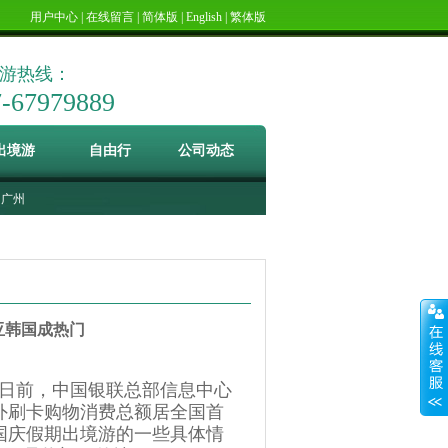
用户中心
|
在线留言
|
简体版
|
English
|
繁体版
游热线：
7-67979889
出境游
自由行
公司动态
广州
亚韩国成热门
英)日前，中国银联总部信息中心
外刷卡购物消费总额居全国首
国庆假期出境游的一些具体情