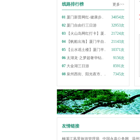
线路排行榜
更多>>
01
厦门新晋网红-健康步..
34054次
02
厦门自由行三日游
32953次
03
【火山岛网红打卡】厦..
21724次
04
【帆船出海】厦门半自..
21143次
05
【云水谣土楼】厦门半..
10371次
06
太湖龙·之梦超奢华钻..
9156次
07
大金湖三日游
8591次
08
泉州西街、阳光夜市、..
7345次
友情链接
楠溪江风景旅游管理局
中国永嘉公务网
温州