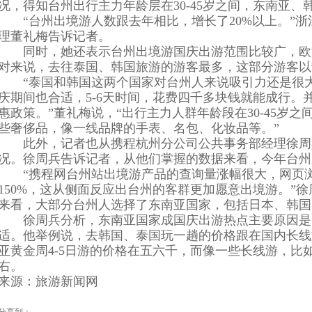
况，得知台州出行主力年龄层在30-45岁之间，东南亚、
“台州出境游人数跟去年相比，增长了20%以上。”浙
理董礼梅告诉记者。
同时，她还表示台州出境游国庆出游范围比较广，欧
对来说，去往泰国、韩国旅游的游客最多，这部分游客以
“泰国和韩国这两个国家对台州人来说吸引力还是很大
庆期间也合适，5-6天时间，花费四千多块钱就能成行。
惠政策。”董礼梅说，“出行主力人群年龄段在30-45岁
些奢侈品，像一线品牌的手表、名包、化妆品等。”
此外，记者也从携程杭州分公司公共事务部经理徐周
况。徐周兵告诉记者，从他们掌握的数据来看，今年台州
“携程网台州站出境游产品的查询量涨幅很大，网页浏
150%，这从侧面反应出台州的客群更加愿意出境游。”
来看，大部分台州人选择了东南亚国家，包括日本、韩国
徐周兵分析，东南亚国家成国庆出游热点主要原因是
适。他举例说，去韩国、泰国玩一趟的价格跟在国内长线
亚黄金周4-5日游的价格在五六千，而像一些长线游，比
右。
来源：旅游新闻网