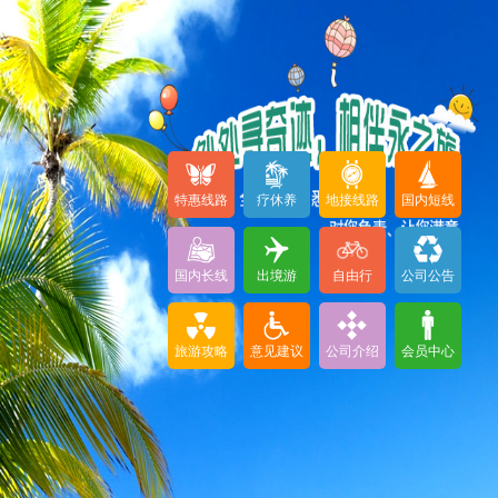
特惠线路
疗休养
地接线路
国内短线
国内长线
出境游
自由行
公司公告
旅游攻略
意见建议
公司介绍
会员中心