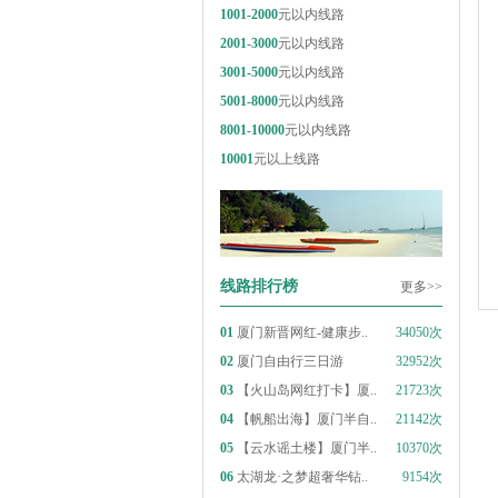
1001-2000
元以内线路
2001-3000
元以内线路
3001-5000
元以内线路
5001-8000
元以内线路
8001-10000
元以内线路
10001
元以上线路
线路排行榜
更多>>
01
厦门新晋网红-健康步..
34050次
02
厦门自由行三日游
32952次
03
【火山岛网红打卡】厦..
21723次
04
【帆船出海】厦门半自..
21142次
05
【云水谣土楼】厦门半..
10370次
06
太湖龙·之梦超奢华钻..
9154次