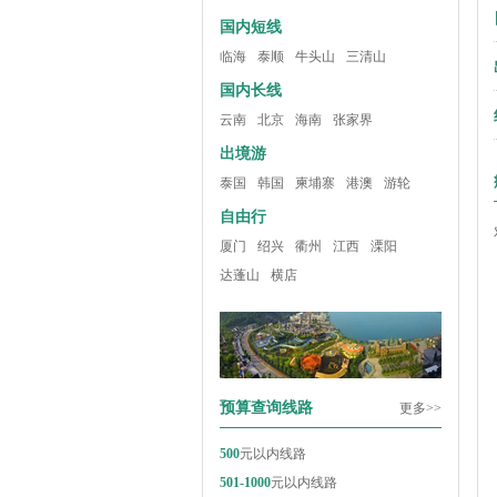
国内短线
临海
泰顺
牛头山
三清山
国内长线
云南
北京
海南
张家界
出境游
泰国
韩国
柬埔寨
港澳
游轮
自由行
厦门
绍兴
衢州
江西
溧阳
达蓬山
横店
预算查询线路
更多>>
500
元以内线路
501-1000
元以内线路