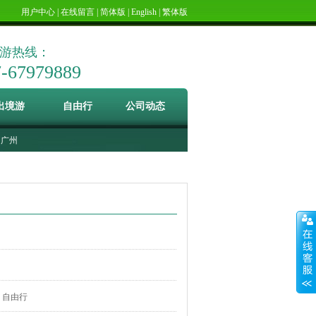
用户中心
|
在线留言
|
简体版
|
English
|
繁体版
游热线：
7-67979889
出境游
自由行
公司动态
广州
自由行