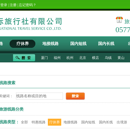
！
登录
|
注册
|
忘记密码？
旅
057
路
疗休养
地接线路
国内短线
国内长线
厦门
福州
杭州
北京
横店
乌镇
黄山
线路搜索
关键词：
旅游线路分类
线路类型：
全部
特惠线路
疗休养
地接线路
国内短线
国内长线
出境游