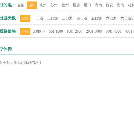
目的地：
全部
温州
杭州
苏州
福州
横店
厦门
海南
西安
海南
桂
出游天数：
全部
一日游
二日游
三日游
四日游
五日游
六日游
六日游
线路价格：
不限
500以下
501-1000
1001-2000
2001-3000
3001-4000
4001-
疗休养
对不起，暂无此线路信息！