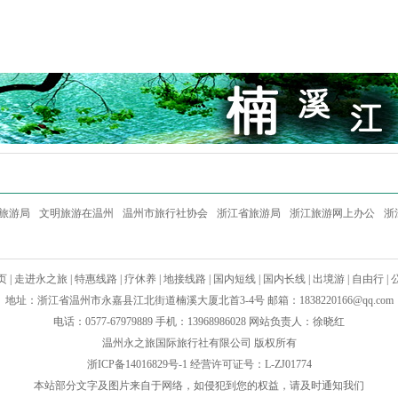
旅游局
文明旅游在温州
温州市旅行社协会
浙江省旅游局
浙江旅游网上办公
浙
页
|
走进永之旅
|
特惠线路
|
疗休养
|
地接线路
|
国内短线
|
国内长线
|
出境游
|
自由行
|
地址：浙江省温州市永嘉县江北街道楠溪大厦北首3-4号 邮箱：
1838220166@qq.com
电话：0577-67979889 手机：13968986028 网站负责人：徐晓红
温州永之旅国际旅行社有限公司 版权所有
浙ICP备14016829号-1
经营许可证号：L-ZJ01774
本站部分文字及图片来自于网络，如侵犯到您的权益，请及时通知我们