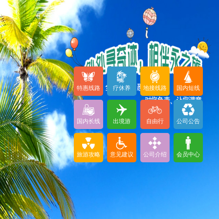
特惠线路
疗休养
地接线路
国内短线
国内长线
出境游
自由行
公司公告
旅游攻略
意见建议
公司介绍
会员中心