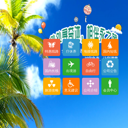
特惠线路
疗休养
地接线路
国内短线
国内长线
出境游
自由行
公司公告
旅游攻略
意见建议
公司介绍
会员中心