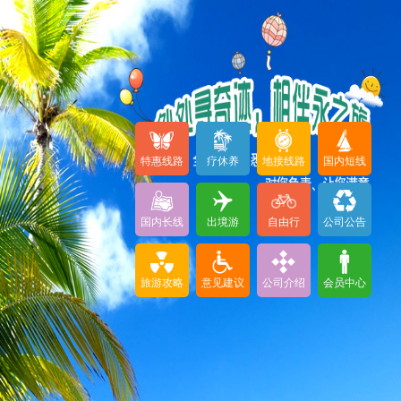
特惠线路
疗休养
地接线路
国内短线
国内长线
出境游
自由行
公司公告
旅游攻略
意见建议
公司介绍
会员中心