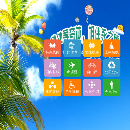
特惠线路
疗休养
地接线路
国内短线
国内长线
出境游
自由行
公司公告
旅游攻略
意见建议
公司介绍
会员中心