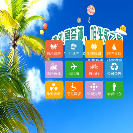
特惠线路
疗休养
地接线路
国内短线
国内长线
出境游
自由行
公司公告
旅游攻略
意见建议
公司介绍
会员中心