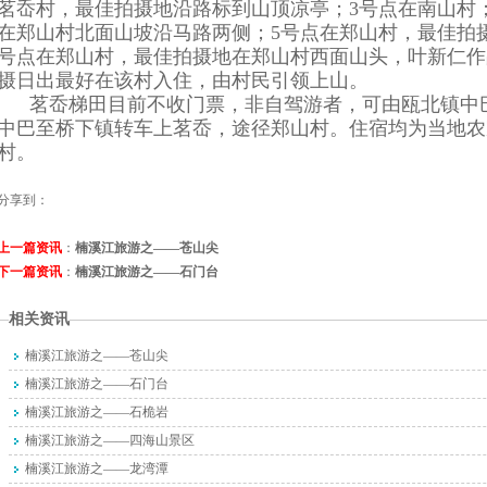
茗岙村，最佳拍摄地沿路标到山顶凉亭；3号点在南山村
在郑山村北面山坡沿马路两侧；5号点在郑山村，最佳拍
号点在郑山村，最佳拍摄地在郑山村西面山头，叶新仁作
摄日出最好在该村入住，由村民引领上山。
茗岙梯田目前不收门票，非自驾游者，可由瓯北镇中
中巴至桥下镇转车上茗岙，途径郑山村。住宿均为当地农
村。
分享到：
上一篇资讯
：
楠溪江旅游之——苍山尖
下一篇资讯
：
楠溪江旅游之——石门台
相关资讯
楠溪江旅游之——苍山尖
楠溪江旅游之——石门台
楠溪江旅游之——石桅岩
楠溪江旅游之——四海山景区
楠溪江旅游之——龙湾潭