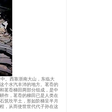
之中。西靠浙南大山，东临大
这个水汽丰沛的地方。茗岙的
和茗岙梯田两部分组成，是中
的耕作，茗岙的梯田已是人类在
石筑坎平土，形如阶梯呈半月
程，从而使世世代代子孙在这