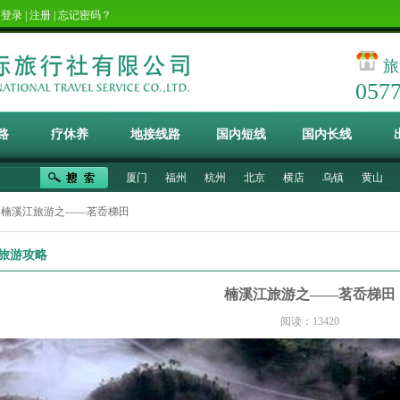
！
登录
|
注册
|
忘记密码？
旅
057
路
疗休养
地接线路
国内短线
国内长线
厦门
福州
杭州
北京
横店
乌镇
黄山
 楠溪江旅游之——茗岙梯田
旅游攻略
楠溪江旅游之——茗岙梯田
阅读：13420