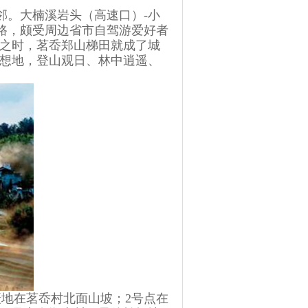
。大楠溪岩头（高速口）-小
线路，颇受周边省市自驾游爱好者
喷之时，茗岙郑山梯田就成了城
想地，登山观日、林中逍遥、
地在茗岙村北面山坡；2号点在