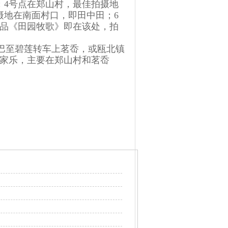
；4号点在郑山村，最佳拍摄地
摄地在南面村口，即田中田；6
品《田园牧歌》即在该处，拍
巴至碧莲转车上茗岙，或瓯北镇
家乐，主要在郑山村和茗岙