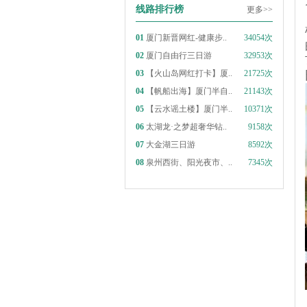
线路排行榜
更多>>
01
厦门新晋网红-健康步..
34054次
02
厦门自由行三日游
32953次
03
【火山岛网红打卡】厦..
21725次
04
【帆船出海】厦门半自..
21143次
05
【云水谣土楼】厦门半..
10371次
06
太湖龙·之梦超奢华钻..
9158次
07
大金湖三日游
8592次
08
泉州西街、阳光夜市、..
7345次