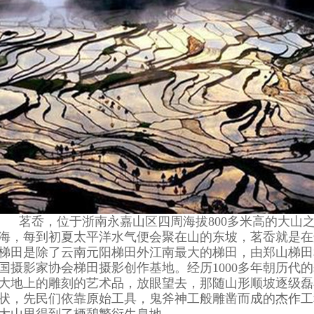
茗岙，位于浙南永嘉山区四周海拔800多米高的大山
海，每到初夏太平洋水气便会聚在山的东坡，茗岙就是在
梯田是除了云南元阳梯田外江南最大的梯田，由郑山梯田
国摄影家协会梯田摄影创作基地。经历1000多年朝历代
大地上的雕刻的艺术品，放眼望去，那随山形顺坡逐级磊
状，先民们依靠原始工具，鬼斧神工般雕凿而成的杰作工