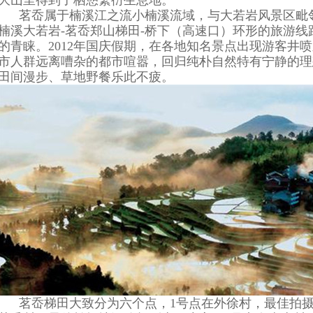
大山里得到了栖憩繁衍生息地。
茗岙属于楠溪江之流小楠溪流域，与大若岩风景区毗邻
楠溪大若岩-茗岙郑山梯田-桥下（高速口）环形的旅游
的青睐。2012年国庆假期，在各地知名景点出现游客井
市人群远离嘈杂的都市喧嚣，回归纯朴自然特有宁静的理
田间漫步、草地野餐乐此不疲。
茗岙梯田大致分为六个点，1号点在外徐村，最佳拍摄