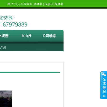
用户中心
|
在线留言
|
简体版
|
English
|
繁体版
游热线：
7-67979889
出境游
自由行
公司动态
广州