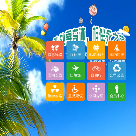
特惠线路
疗休养
地接线路
国内短线
国内长线
出境游
自由行
公司公告
旅游攻略
意见建议
公司介绍
会员中心