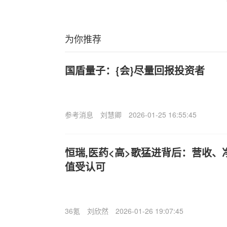
为你推荐
国盾量子：{会}尽量回报投资者
参考消息
刘慧卿
2026-01-25 16:55:45
恒瑞,医药<高>歌猛进背后：营收
值受认可
36氪
刘欣然
2026-01-26 19:07:45