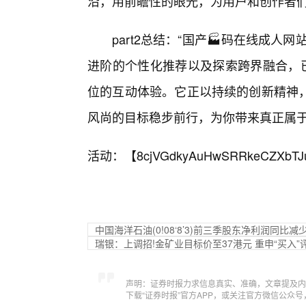
沿，用前瞻性的眼光，为用户和创作者
part2总结：“国产🏭码在线成人
进阶的个性化推荐以及探索跨界融合，已
位的互动体验。它正以持续的创新精神
风尚的目标稳步前行，为你带来真正属
活动：【
8cjVGdkyAuHwSRRkeCZXbTJ
中国海洋石油(0!08‘8’3)前三季股东净利润同比减少
瑞银：上调招!金矿业目标价至37港元 重申“买入”
声明：证券时报力求信息真实、准确，文章提及内
下载“证券时报”官方APP，或关注官方微信公众