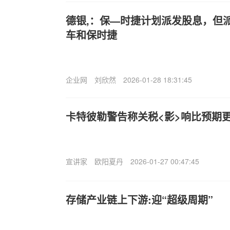
德银,：保—时捷计划派发股息，但
车和保时捷
企业网
刘欣然
2026-01-28 18:31:45
卡特彼勒警告称关税<影>响比预期更
宣讲家
欧阳夏丹
2026-01-27 00:47:45
存储产业链上下游:迎“超级周期”